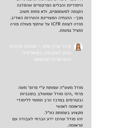
היסודיות והכלים הפרקטיים שהסדנה
הקנתה למשתתפים, ולא פחות חשוב
מכך- ההנחיה המצויינת והשירות האדיב.
תודה לצוות ICFR על שיתוף פעולה פורה
ומציל נפשות.
מיכל אלרן אלון - מנהלת תוכנית
חוסן לאקדמיה בקואליציה
הישראלית לטראומה
מודל מעש״ה שפותח ע״י פרופ׳ משה
פרחי ,הינו מודל שמשולב בתוכניות
ובקורסים במרכז הרב תחומי ללימודי
טראומה לאנשי
מקצוע בעמותת נט״ל.
זהו מודל שהינו ידע הכרחי לעבודה עם
טראומה.