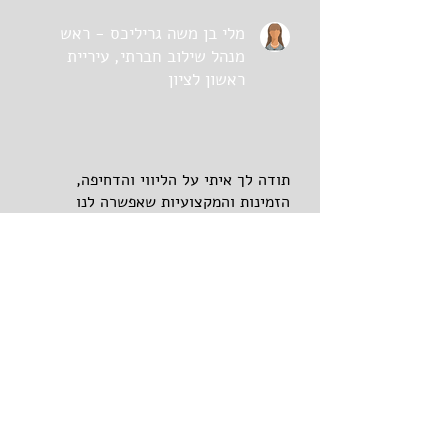
מלי בן משה גריליכס - ראש
מנהל שילוב חברתי, עיריית
ראשון לציון
תודה לך איתי על הליווי והדחיפה,
הזמינות והמקצועיות שאפשרה לנו
חשיפה לעולמות של נפש אדם על מנת
שנוכל לתמוך בו ולעזור לו ברגעי
הטראומה הראשונים, באופן פרקטי
״ומעש״י(ה)״ כדי למנוע ממנו לצלול
לתהומות הנשייה. הצלת נפש ממש. תודה
ויישר כח גדול לך ולאנשיך.
דודו פילוסוף - סמנכ״ל חטיבת
נוסעים, רכבת ישראל