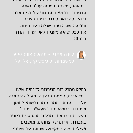
במהותם, משנים תפיסת עולם ישנה
ונוגעים בדפוסי התנהגות של בני האדם
וכיצד להביאם ליידי ביטוי בצורה
ותפיסה שונה ממה שנלמד עד היום.
אין ספק שהיה מעניין לאין ערוך. תודה
רבה!!!
שירה פניני - מנהלת צוות סיוע
למשפחות ולוגיסטיקה, אל-על
כחלק מהכשרות הניתנות למנחים שלנו
במשאבים, קיימנו הרצאה מעולה שניתנה
על ידי מנחה מהמרכז הבינלאומי לחוסן
תפקודי, בנושא מודל מעש"ה. מודל
מעש"ה הינו אחד הכלים הבסיסיים ביותר
בעבודת חירום של צוותים, תושבים
פעילים ואנשי מקצוע. שמחנו על שיתוף