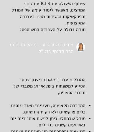
שיתוף הפעולה עם ICFR עם טובי
המרצים, מאפשר לימוד עומק של המודל
והפרקטיקות הנגזרות ממנו בעבודה
המקצועית.
תודה גדולה על העבודה המשותפת!
איריס ווגמן גבע - מנהלת המרכז
הרב תחומי בנט"ל
המודל מועבר במסגרת ריענון צוותי
הסיוע למשפחות בעת אירוע משברי של
חברת התעופה,
ההדרכה מקצועית, מעניינת מאוד ונותנת
כלים פרקטיים ולא רק תיאורטיים.
מודל שבהחלט ניתן ליישם אותו ביום יום
באירועים קטנים כגדולים.
הנושאים והפתרונות היו מעניינים ושונים